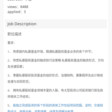
views：8488
applied：3
Job Description
职位描述
要求：
1
、
熟悉国内私募基金环境，精通私募股权基金业务的各个环节；
2
、
熟悉私募股权基金的融资技巧及策略
私募股权基金的融资形式、方向
及关键因素；
3
、
掌握私募股权投资基金的组织形式、治理结构、募集程序及会计税收
处理与风险防范；
4
、
拥有私募股权基金领域丰富的人脉，有大型投资公司投资银行部及政
府相关工作经验；
5
、
能独立完成投资的各个阶段的具体工作包括项目挖掘、谈判；交易结
构设计、财务分析、尽职调查、估值及回报分析等
。