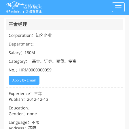
Toggl
navig
基金经理
Corporation：知名企业
Department：
Salary：180M
Category： 基金、证券、期货、投资
No.：HRM0000000059
Apply by Email
Experience：三年
Publish：2012-12-13
Education：
Gender：none
Language：不限
address：不限