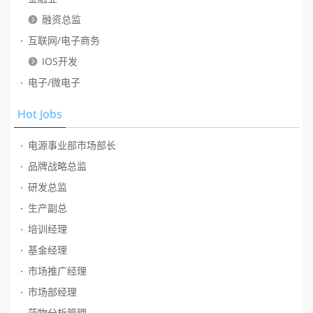
融资总监
互联网/电子商务
IOS开发
电子/微电子
计算机软件
Hot Jobs
专业服务（法律、财会等）
电子商务
电源事业部市场部长
IT服务、系统集成
品牌战略总监
机械制造
研发总监
快速消费品、零售
生产副总
耐用消费品（服装、纺织、家具）
培训经理
原材料及加工
基金经理
基金、证券、期货、投资
市场推广经理
计算机硬件、网络设备
市场部经理
汽车、摩托车
药物分析管理